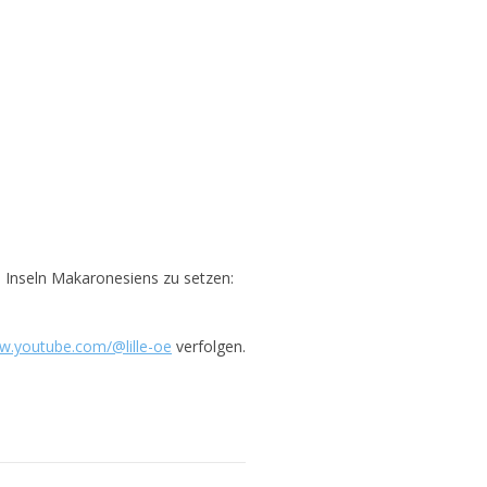
n Inseln Makaronesiens zu setzen:
ww.youtube.com/@
lille-oe
verfolgen.