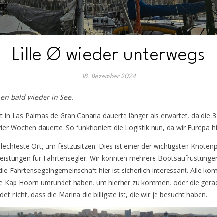
Lille Ø wieder unterwegs
18. Dezember 2024
hen bald wieder in See.
 in Las Palmas de Gran Canaria dauerte länger als erwartet, da die 
er Wochen dauerte. So funktioniert die Logistik nun, da wir Europa h
hlechteste Ort, um festzusitzen. Dies ist einer der wichtigsten Knote
leistungen für Fahrtensegler. Wir konnten mehrere Bootsaufrüstunge
ie Fahrtensegelngemeinschaft hier ist sicherlich interessant. Alle k
 die Kap Hoorn umrundet haben, um hierher zu kommen, oder die ger
 nicht, dass die Marina die billigste ist, die wir je besucht haben.