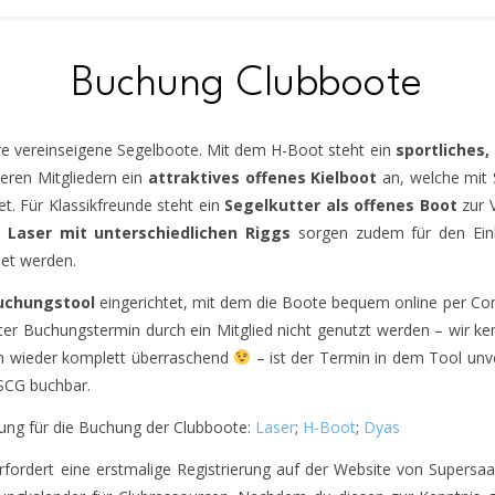
Buchung Clubboote
re vereinseigene Segelboote. Mit dem H-Boot steht ein
sportliches,
seren Mitgliedern ein
attraktives offenes Kielboot
an, welche mit 
et. Für Klassikfreunde steht ein
Segelkutter als offenes Boot
zur 
i
Laser mit unterschiedlichen Riggs
sorgen zudem für den Ein
et werden.
uchungstool
eingerichtet, mit dem die Boote bequem online per Co
ter Buchungstermin durch ein Mitglied nicht genutzt werden – wir ken
 wieder komplett überraschend
– ist der Termin in dem Tool unve
 SCG buchbar.
ung für die Buchung der Clubboote:
Laser
;
H-Boot
;
Dyas
ordert eine erstmalige Registrierung auf der Website von Supersaas