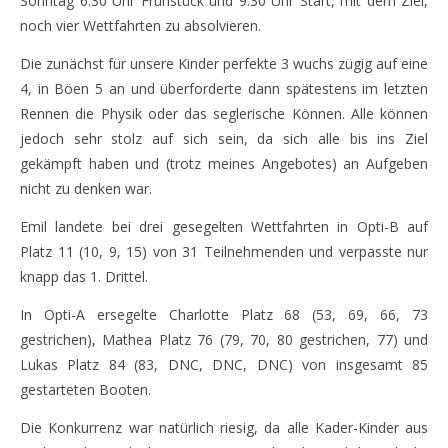
Sonntag 6:30 Uhr Frühstück und 9:30 Uhr Start, mit dem Ziel,
noch vier Wettfahrten zu absolvieren.
Die zunächst für unsere Kinder perfekte 3 wuchs zügig auf eine
4, in Böen 5 an und überforderte dann spätestens im letzten
Rennen die Physik oder das seglerische Können. Alle können
jedoch sehr stolz auf sich sein, da sich alle bis ins Ziel
gekämpft haben und (trotz meines Angebotes) an Aufgeben
nicht zu denken war.
Emil landete bei drei gesegelten Wettfahrten in Opti-B auf
Platz 11 (10, 9, 15) von 31 Teilnehmenden und verpasste nur
knapp das 1. Drittel.
In Opti-A ersegelte Charlotte Platz 68 (53, 69, 66, 73
gestrichen), Mathea Platz 76 (79, 70, 80 gestrichen, 77) und
Lukas Platz 84 (83, DNC, DNC, DNC) von insgesamt 85
gestarteten Booten.
Die Konkurrenz war natürlich riesig, da alle Kader-Kinder aus