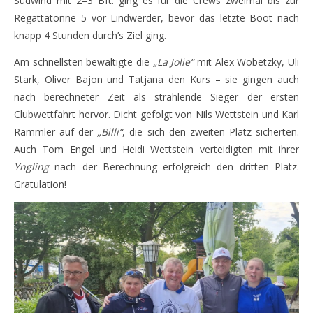
Südwind mit 2–3 Bft. ging es für die Crews zweimal bis zur
Regattatonne 5 vor Lindwerder, bevor das letzte Boot nach
knapp 4 Stunden durch’s Ziel ging.
Am schnellsten bewältigte die
„La Jolie“
mit Alex Wobetzky, Uli
Stark, Oliver Bajon und Tatjana den Kurs – sie gingen auch
nach berechneter Zeit als strahlende Sieger der ersten
Clubwettfahrt hervor. Dicht gefolgt von Nils Wettstein und Karl
Rammler auf der
„Billi“
, die sich den zweiten Platz sicherten.
Auch Tom Engel und Heidi Wettstein verteidigten mit ihrer
Yngling
nach der Berechnung erfolgreich den dritten Platz.
Gratulation!