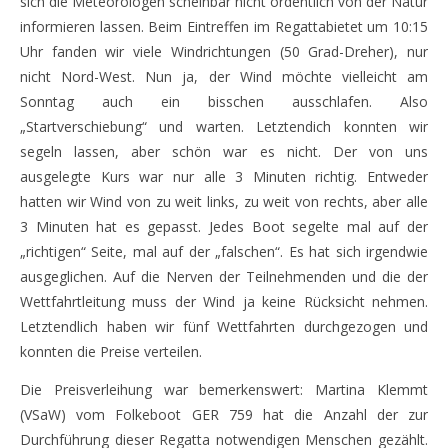
sich die Meteorologen scheinbar nicht ordentlich von der Natur
informieren lassen. Beim Eintreffen im Regattabietet um 10:15
Uhr fanden wir viele Windrichtungen (50 Grad-Dreher), nur
nicht Nord-West. Nun ja, der Wind möchte vielleicht am
Sonntag auch ein bisschen ausschlafen. Also
„Startverschiebung“ und warten. Letztendich konnten wir
segeln lassen, aber schön war es nicht. Der von uns
ausgelegte Kurs war nur alle 3 Minuten richtig. Entweder
hatten wir Wind von zu weit links, zu weit von rechts, aber alle
3 Minuten hat es gepasst. Jedes Boot segelte mal auf der
„richtigen“ Seite, mal auf der „falschen“. Es hat sich irgendwie
ausgeglichen. Auf die Nerven der Teilnehmenden und die der
Wettfahrtleitung muss der Wind ja keine Rücksicht nehmen.
Letztendlich haben wir fünf Wettfahrten durchgezogen und
konnten die Preise verteilen.
Die Preisverleihung war bemerkenswert: Martina Klemmt
(VSaW) vom Folkeboot GER 759 hat die Anzahl der zur
Durchführung dieser Regatta notwendigen Menschen gezählt.