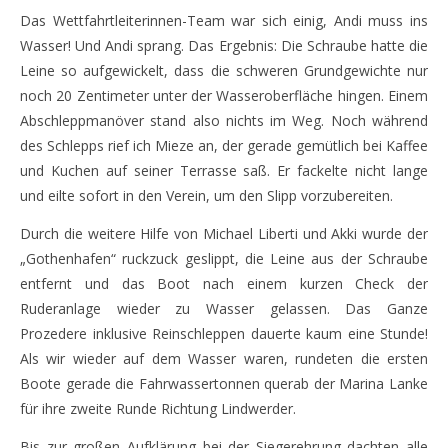
Das Wettfahrtleiterinnen-Team war sich einig, Andi muss ins
Wasser! Und Andi sprang. Das Ergebnis: Die Schraube hatte die
Leine so aufgewickelt, dass die schweren Grundgewichte nur
noch 20 Zentimeter unter der Wasseroberfläche hingen. Einem
Abschleppmanöver stand also nichts im Weg. Noch während
des Schlepps rief ich Mieze an, der gerade gemütlich bei Kaffee
und Kuchen auf seiner Terrasse saß. Er fackelte nicht lange
und eilte sofort in den Verein, um den Slipp vorzubereiten.
Durch die weitere Hilfe von Michael Liberti und Akki wurde der
„Gothenhafen“ ruckzuck geslippt, die Leine aus der Schraube
entfernt und das Boot nach einem kurzen Check der
Ruderanlage wieder zu Wasser gelassen. Das Ganze
Prozedere inklusive Reinschleppen dauerte kaum eine Stunde!
Als wir wieder auf dem Wasser waren, rundeten die ersten
Boote gerade die Fahrwassertonnen querab der Marina Lanke
für ihre zweite Runde Richtung Lindwerder.
Bis zur großen Aufklärung bei der Siegerehrung dachten alle