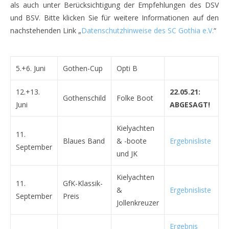
als auch unter Berücksichtigung der Empfehlungen des DSV
und BSV. Bitte klicken Sie für weitere Informationen auf den
nachstehenden Link „
Datenschutzhinweise des SC Gothia e.V.
“
5.+6. Juni
Gothen-Cup
Opti B
12.+13.
22.05.21:
Gothenschild
Folke Boot
Juni
ABGESAGT!
Kielyachten
11.
Blaues Band
& -boote
Ergebnisliste
September
und JK
Kielyachten
11.
GfK-Klassik-
&
Ergebnisliste
September
Preis
Jollenkreuzer
Ergebnis