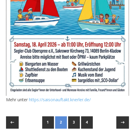
Mehr unter
https://saisonauftakt.knerler.de/
1
2
3
4