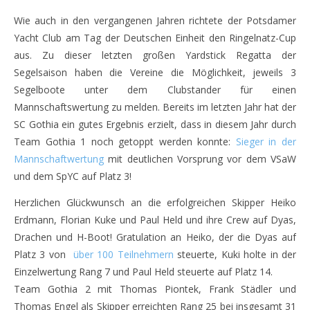
Wie auch in den vergangenen Jahren richtete der Potsdamer
Yacht Club am Tag der Deutschen Einheit den Ringelnatz-Cup
aus. Zu dieser letzten großen Yardstick Regatta der
Segelsaison haben die Vereine die Möglichkeit, jeweils 3
Segelboote unter dem Clubstander für einen
Mannschaftswertung zu melden. Bereits im letzten Jahr hat der
SC Gothia ein gutes Ergebnis erzielt, dass in diesem Jahr durch
Team Gothia 1 noch getoppt werden konnte:
Sieger in der
Mannschaftwertung
mit deutlichen Vorsprung vor dem VSaW
und dem SpYC auf Platz 3!
Herzlichen Glückwunsch an die erfolgreichen Skipper Heiko
Erdmann, Florian Kuke und Paul Held und ihre Crew auf Dyas,
Drachen und H-Boot! Gratulation an Heiko, der die Dyas auf
Platz 3 von
über 100 Teilnehmern
steuerte, Kuki holte in der
Einzelwertung Rang 7 und Paul Held steuerte auf Platz 14.
Team Gothia 2 mit Thomas Piontek, Frank Städler und
Thomas Engel als Skipper erreichten Rang 25 bei insgesamt 31