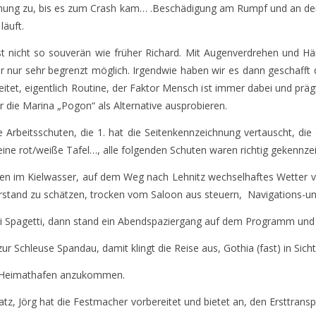
schung zu, bis es zum Crash kam… .Beschädigung am Rumpf und an de
äuft.
t nicht so souverän wie früher Richard. Mit Augenverdrehen und Hän
 nur sehr begrenzt möglich. Irgendwie haben wir es dann geschafft
eitet, eigentlich Routine, der Faktor Mensch ist immer dabei und präg
r die Marina „Pogon“ als Alternative ausprobieren.
 Arbeitsschuten, die 1. hat die Seitenkennzeichnung vertauscht, die o
ine rot/weiße Tafel…, alle folgenden Schuten waren richtig gekennzeich
en im Kielwasser, auf dem Weg nach Lehnitz wechselhaftes Wetter v
rstand zu schätzen, trocken vom Saloon aus steuern, Navigations-un
i Spagetti, dann stand ein Abendspaziergang auf dem Programm und d
ur Schleuse Spandau, damit klingt die Reise aus, Gothia (fast) in Sicht
en Heimathafen anzukommen.
platz, Jörg hat die Festmacher vorbereitet und bietet an, den Ersttr