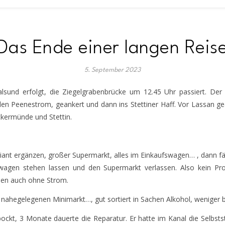
Das Ende einer langen Reis
5. September 2023
ralsund erfolgt, die Ziegelgrabenbrücke um 12.45 Uhr passiert. Der
en Peenestrom, geankert und dann ins Stettiner Haff. Vor Lassan ge
ckermünde und Stettin.
iant ergänzen, großer Supermarkt, alles im Einkaufswagen… , dann fäl
wagen stehen lassen und den Supermarkt verlassen. Also kein Prov
hen auch ohne Strom.
en nahegelegenen Minimarkt…, gut sortiert in Sachen Alkohol, weniger 
gebockt, 3 Monate dauerte die Reparatur. Er hatte im Kanal die Selbs